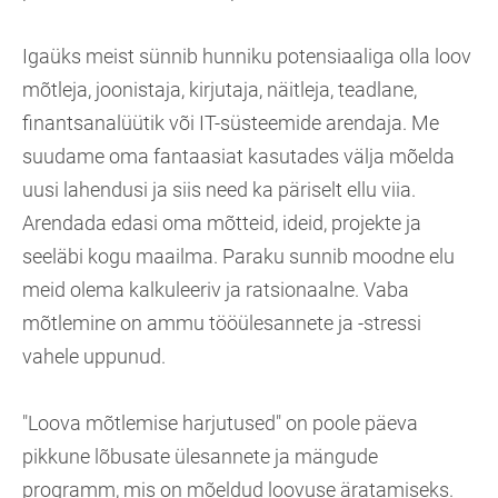
Igaüks meist sünnib hunniku potensiaaliga olla loov
mõtleja, joonistaja, kirjutaja, näitleja, teadlane,
finantsanalüütik või IT-süsteemide arendaja. Me
suudame oma fantaasiat kasutades välja mõelda
uusi lahendusi ja siis need ka päriselt ellu viia.
Arendada edasi oma mõtteid, ideid, projekte ja
seeläbi kogu maailma. Paraku sunnib moodne elu
meid olema kalkuleeriv ja ratsionaalne. Vaba
mõtlemine on ammu tööülesannete ja -stressi
vahele uppunud.
"Loova mõtlemise harjutused" on poole päeva
pikkune lõbusate ülesannete ja mängude
programm, mis on mõeldud loovuse äratamiseks.