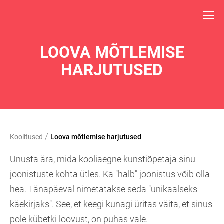
LOOVA MÕTLEMISE
HARJUTUSED
/
Koolitused
Loova mõtlemise harjutused
Unusta ära, mida kooliaegne kunstiõpetaja sinu
joonistuste kohta ütles. Ka "halb" joonistus võib olla
hea. Tänapäeval nimetatakse seda "unikaalseks
käekirjaks". See, et keegi kunagi üritas väita, et sinus
pole kübetki loovust, on puhas vale.